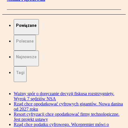
Powiązane
Polecane
Najnowsze
Tagi
Ważny spór o doręczanie decyzji fiskusa rozstrzygnięty.
Wyrok 7 sędziów NSA
Rząd chce opodatkować cyfrowych gigantów. Nowa danina
od 2027 roku
Resort cyfryzacji chce opodatkować firmy technologiczne.
Jest projekt ustawy
Rząd chce podatku cyfrowego. Wicepremier mówi o