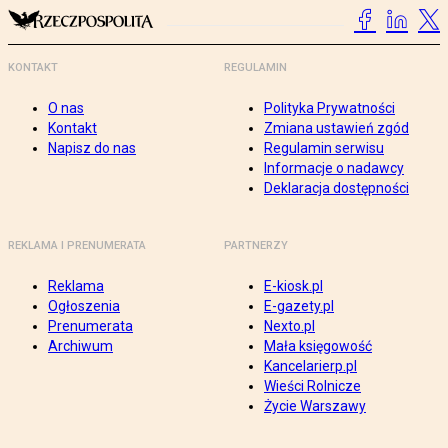
KONTAKT
REGULAMIN
O nas
Polityka Prywatności
Kontakt
Zmiana ustawień zgód
Napisz do nas
Regulamin serwisu
Informacje o nadawcy
Deklaracja dostępności
REKLAMA I PRENUMERATA
PARTNERZY
Reklama
E-kiosk.pl
Ogłoszenia
E-gazety.pl
Prenumerata
Nexto.pl
Archiwum
Mała księgowość
Kancelarierp.pl
Wieści Rolnicze
Życie Warszawy