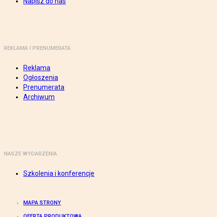
Napisz do nas
REKLAMA I PRENUMERATA
Reklama
Ogłoszenia
Prenumerata
Archiwum
NASZE WYDARZENIA
Szkolenia i konferencje
MAPA STRONY
OFERTA PRODUKTOWA