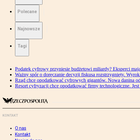
Polecane
Najnowsze
Tagi
Podatek cyfrowy przyniesie budżetowi miliardy? Eksperci maj
Ważny spór o doręczanie decyzji fiskusa rozstrzygnięty. Wyr
Rząd chce opodatkować cyfrowych gigantów. Nowa danina od
Resort cyfryzacji chce opodatkować firmy technologiczne. Jest
KONTAKT
O nas
Kontakt