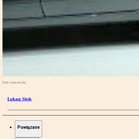
Foto: www.sxc.hu
Łukasz Sitek
Powiązane