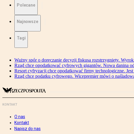
Polecane
Najnowsze
Tagi
Ważny spór o doręczanie decyzji fiskusa rozstrzygnięty. Wyr
Rząd chce opodatkować cyfrowych gigantów. Nowa danina od
Resort cyfryzacji chce opodatkować firmy technologiczne. Jest
Rząd chce podatku cyfrowego. Wicepremier mówi o naśladow
KONTAKT
O nas
Kontakt
Napisz do nas