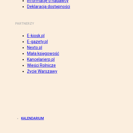
Informacje o nadawcy
Deklaracja dostępności
PARTNERZY
E-kiosk.pl
E-gazety.pl
Nexto.pl
Mała księgowość
Kancelarierp.pl
Wieści Rolnicze
Życie Warszawy
KALENDARIUM