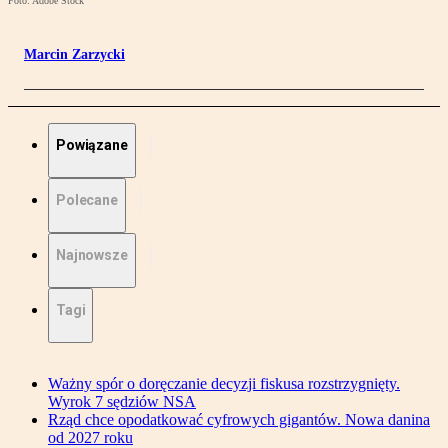
Foto: Adobe Stock
Marcin Zarzycki
Powiązane
Polecane
Najnowsze
Tagi
Ważny spór o doręczanie decyzji fiskusa rozstrzygnięty.
Wyrok 7 sędziów NSA
Rząd chce opodatkować cyfrowych gigantów. Nowa danina
od 2027 roku