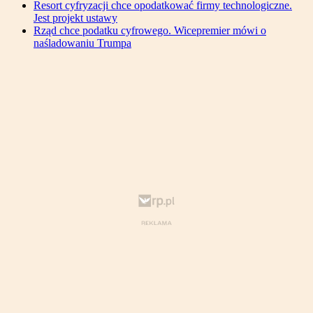
Resort cyfryzacji chce opodatkować firmy technologiczne.
Jest projekt ustawy
Rząd chce podatku cyfrowego. Wicepremier mówi o
naśladowaniu Trumpa