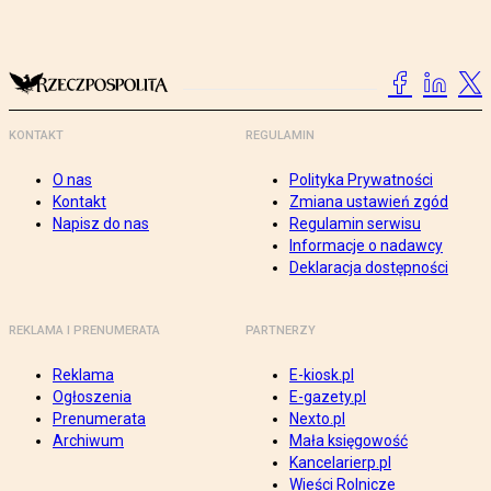
KONTAKT
REGULAMIN
O nas
Polityka Prywatności
Kontakt
Zmiana ustawień zgód
Napisz do nas
Regulamin serwisu
Informacje o nadawcy
Deklaracja dostępności
REKLAMA I PRENUMERATA
PARTNERZY
Reklama
E-kiosk.pl
Ogłoszenia
E-gazety.pl
Prenumerata
Nexto.pl
Archiwum
Mała księgowość
Kancelarierp.pl
Wieści Rolnicze