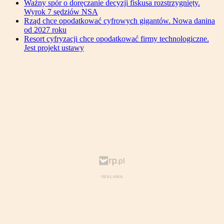
Ważny spór o doręczanie decyzji fiskusa rozstrzygnięty.
Wyrok 7 sędziów NSA
Rząd chce opodatkować cyfrowych gigantów. Nowa danina
od 2027 roku
Resort cyfryzacji chce opodatkować firmy technologiczne.
Jest projekt ustawy