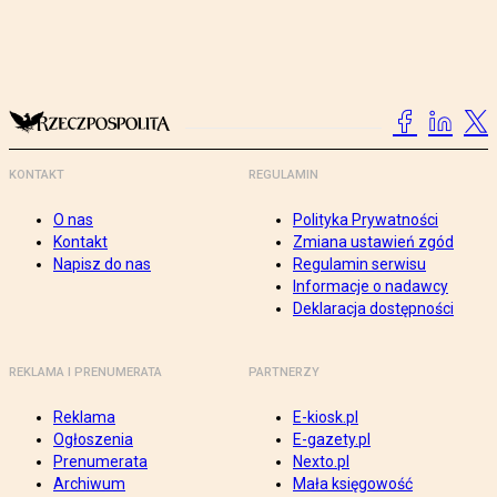
KONTAKT
REGULAMIN
O nas
Polityka Prywatności
Kontakt
Zmiana ustawień zgód
Napisz do nas
Regulamin serwisu
Informacje o nadawcy
Deklaracja dostępności
REKLAMA I PRENUMERATA
PARTNERZY
Reklama
E-kiosk.pl
Ogłoszenia
E-gazety.pl
Prenumerata
Nexto.pl
Archiwum
Mała księgowość