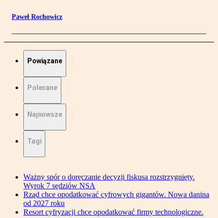
Paweł Rochowicz
Powiązane
Polecane
Najnowsze
Tagi
Ważny spór o doręczanie decyzji fiskusa rozstrzygnięty.
Wyrok 7 sędziów NSA
Rząd chce opodatkować cyfrowych gigantów. Nowa danina
od 2027 roku
Resort cyfryzacji chce opodatkować firmy technologiczne.