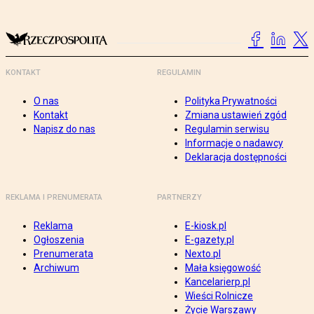
KONTAKT
REGULAMIN
O nas
Polityka Prywatności
Kontakt
Zmiana ustawień zgód
Napisz do nas
Regulamin serwisu
Informacje o nadawcy
Deklaracja dostępności
REKLAMA I PRENUMERATA
PARTNERZY
Reklama
E-kiosk.pl
Ogłoszenia
E-gazety.pl
Prenumerata
Nexto.pl
Archiwum
Mała księgowość
Kancelarierp.pl
Wieści Rolnicze
Życie Warszawy