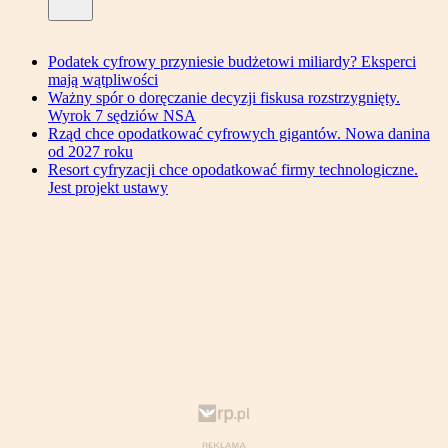
Podatek cyfrowy przyniesie budżetowi miliardy? Eksperci
mają wątpliwości
Ważny spór o doręczanie decyzji fiskusa rozstrzygnięty.
Wyrok 7 sędziów NSA
Rząd chce opodatkować cyfrowych gigantów. Nowa danina
od 2027 roku
Resort cyfryzacji chce opodatkować firmy technologiczne.
Jest projekt ustawy