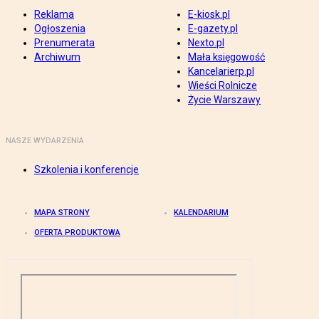
Reklama
E-kiosk.pl
Ogłoszenia
E-gazety.pl
Prenumerata
Nexto.pl
Archiwum
Mała księgowość
Kancelarierp.pl
Wieści Rolnicze
Życie Warszawy
NASZE WYDARZENIA
Szkolenia i konferencje
MAPA STRONY
KALENDARIUM
OFERTA PRODUKTOWA