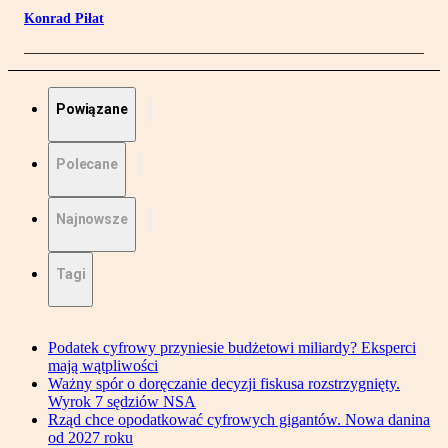
Konrad Piłat
Powiązane
Polecane
Najnowsze
Tagi
Podatek cyfrowy przyniesie budżetowi miliardy? Eksperci
mają wątpliwości
Ważny spór o doręczanie decyzji fiskusa rozstrzygnięty.
Wyrok 7 sędziów NSA
Rząd chce opodatkować cyfrowych gigantów. Nowa danina
od 2027 roku