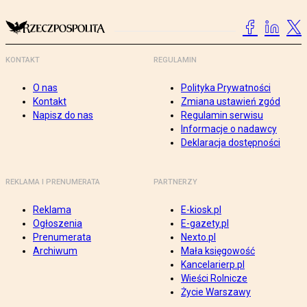
KONTAKT
REGULAMIN
O nas
Polityka Prywatności
Kontakt
Zmiana ustawień zgód
Napisz do nas
Regulamin serwisu
Informacje o nadawcy
Deklaracja dostępności
REKLAMA I PRENUMERATA
PARTNERZY
Reklama
E-kiosk.pl
Ogłoszenia
E-gazety.pl
Prenumerata
Nexto.pl
Archiwum
Mała księgowość
Kancelarierp.pl
Wieści Rolnicze
Życie Warszawy