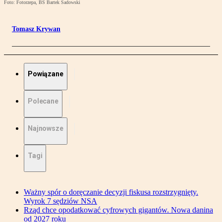
Foto: Fotorzepa, BS Bartek Sadowski
Tomasz Krywan
Powiązane
Polecane
Najnowsze
Tagi
Ważny spór o doręczanie decyzji fiskusa rozstrzygnięty.
Wyrok 7 sędziów NSA
Rząd chce opodatkować cyfrowych gigantów. Nowa danina
od 2027 roku