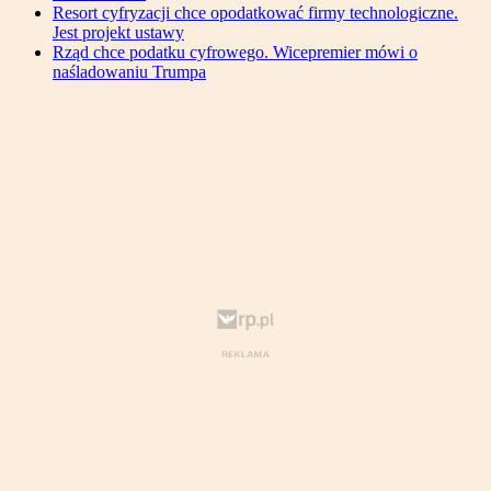
Resort cyfryzacji chce opodatkować firmy technologiczne.
Jest projekt ustawy
Rząd chce podatku cyfrowego. Wicepremier mówi o
naśladowaniu Trumpa