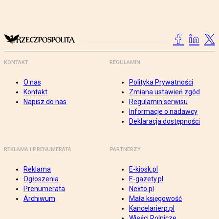
KONTAKT
REGULAMIN
O nas
Polityka Prywatności
Kontakt
Zmiana ustawień zgód
Napisz do nas
Regulamin serwisu
Informacje o nadawcy
Deklaracja dostępności
REKLAMA I PRENUMERATA
PARTNERZY
Reklama
E-kiosk.pl
Ogłoszenia
E-gazety.pl
Prenumerata
Nexto.pl
Archiwum
Mała księgowość
Kancelarierp.pl
Wieści Rolnicze