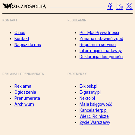
KONTAKT
REGULAMIN
O nas
Polityka Prywatności
Kontakt
Zmiana ustawień zgód
Napisz do nas
Regulamin serwisu
Informacje o nadawcy
Deklaracja dostępności
REKLAMA I PRENUMERATA
PARTNERZY
Reklama
E-kiosk.pl
Ogłoszenia
E-gazety.pl
Prenumerata
Nexto.pl
Archiwum
Mała księgowość
Kancelarierp.pl
Wieści Rolnicze
Życie Warszawy