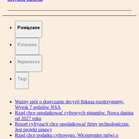
Powiązane
Polecane
Najnowsze
Tagi
Ważny spór o doręczanie decyzji fiskusa rozstrzygnięty.
Wyrok 7 sędziów NSA
Rząd chce opodatkować cyfrowych gigantów. Nowa danina
od 2027 roku
Resort cyfryzacji chce opodatkować firmy technologiczne.
Jest projekt ustawy
Rząd chce podatku cyfrowego. Wicepremier mówi o