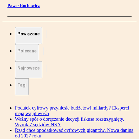
Paweł Rochowicz
Powiązane
Polecane
Najnowsze
Tagi
Podatek cyfrowy przyniesie budżetowi miliardy? Eksperci
mają wątpliwości
Ważny spór o doręczanie decyzji fiskusa rozstrzygnięty.
Wyrok 7 sędziów NSA
Rząd chce opodatkować cyfrowych gigantów. Nowa danina
od 2027 roku