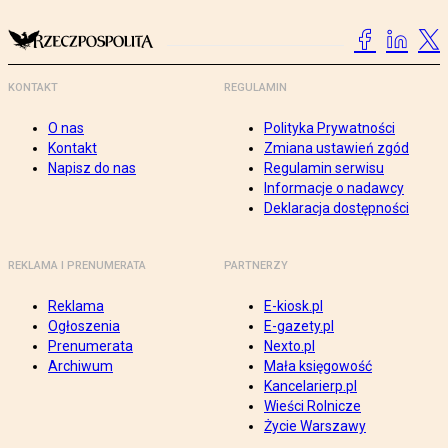
KONTAKT
REGULAMIN
O nas
Polityka Prywatności
Kontakt
Zmiana ustawień zgód
Napisz do nas
Regulamin serwisu
Informacje o nadawcy
Deklaracja dostępności
REKLAMA I PRENUMERATA
PARTNERZY
Reklama
E-kiosk.pl
Ogłoszenia
E-gazety.pl
Prenumerata
Nexto.pl
Archiwum
Mała księgowość
Kancelarierp.pl
Wieści Rolnicze
Życie Warszawy