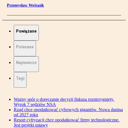
Przemysław Wojtasik
Powiązane
Polecane
Najnowsze
Tagi
Ważny spór o doręczanie decyzji fiskusa rozstrzygnięty.
Wyrok 7 sędziów NSA
Rząd chce opodatkować cyfrowych gigantów. Nowa danina
od 2027 roku
Resort cyfryzacji chce opodatkować firmy technologiczne.
Jest projekt ustawy