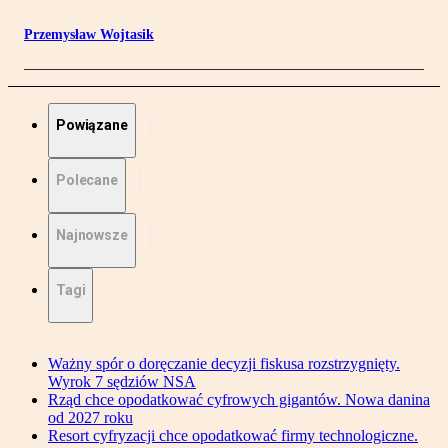
Przemysław Wojtasik
Powiązane
Polecane
Najnowsze
Tagi
Ważny spór o doręczanie decyzji fiskusa rozstrzygnięty.
Wyrok 7 sędziów NSA
Rząd chce opodatkować cyfrowych gigantów. Nowa danina
od 2027 roku
Resort cyfryzacji chce opodatkować firmy technologiczne.