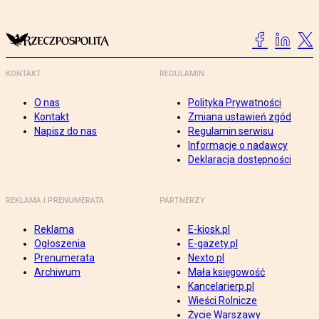
KONTAKT
REGULAMIN
O nas
Polityka Prywatności
Kontakt
Zmiana ustawień zgód
Napisz do nas
Regulamin serwisu
Informacje o nadawcy
Deklaracja dostępności
REKLAMA I PRENUMERATA
PARTNERZY
Reklama
E-kiosk.pl
Ogłoszenia
E-gazety.pl
Prenumerata
Nexto.pl
Archiwum
Mała księgowość
Kancelarierp.pl
Wieści Rolnicze
Życie Warszawy