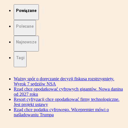
Powiązane
Polecane
Najnowsze
Tagi
Ważny spór o doręczanie decyzji fiskusa rozstrzygnięty.
Wyrok 7 sędziów NSA
Rząd chce opodatkować cyfrowych gigantów. Nowa danina
od 2027 roku
Resort cyfryzacji chce opodatkować firmy technologiczne.
Jest projekt ustawy
Rząd chce podatku cyfrowego. Wicepremier mówi o
naśladowaniu Trumpa