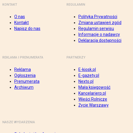
KONTAKT
REGULAMIN
O nas
Polityka Prywatności
Kontakt
Zmiana ustawień zgód
Napisz do nas
Regulamin serwisu
Informacje o nadawcy
Deklaracja dostępności
REKLAMA I PRENUMERATA
PARTNERZY
Reklama
E-kiosk.pl
Ogłoszenia
E-gazety.pl
Prenumerata
Nexto.pl
Archiwum
Mała księgowość
Kancelarierp.pl
Wieści Rolnicze
Życie Warszawy
NASZE WYDARZENIA