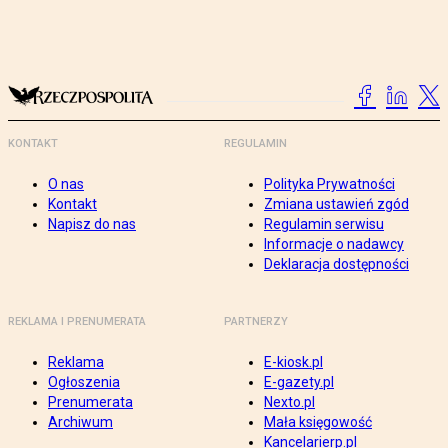
KONTAKT
REGULAMIN
O nas
Polityka Prywatności
Kontakt
Zmiana ustawień zgód
Napisz do nas
Regulamin serwisu
Informacje o nadawcy
Deklaracja dostępności
REKLAMA I PRENUMERATA
PARTNERZY
Reklama
E-kiosk.pl
Ogłoszenia
E-gazety.pl
Prenumerata
Nexto.pl
Archiwum
Mała księgowość
Kancelarierp.pl