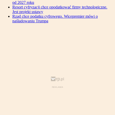
od 2027 roku
Resort cyfryzacji chce opodatkować firmy technologiczne.
Jest projekt ustawy
Rząd chce podatku cyfrowego. Wicepremier mówi o
naśladowaniu Trumpa