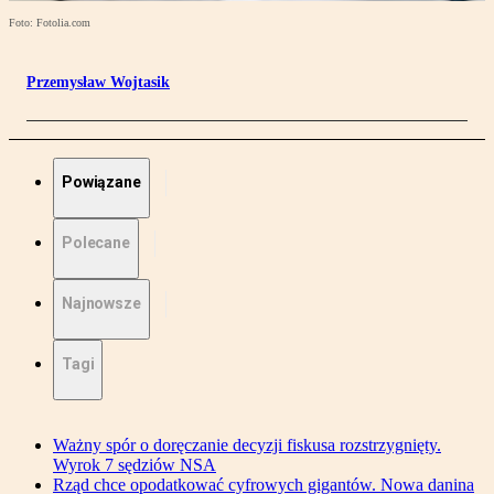
Foto: Fotolia.com
Przemysław Wojtasik
Powiązane
Polecane
Najnowsze
Tagi
Ważny spór o doręczanie decyzji fiskusa rozstrzygnięty.
Wyrok 7 sędziów NSA
Rząd chce opodatkować cyfrowych gigantów. Nowa danina