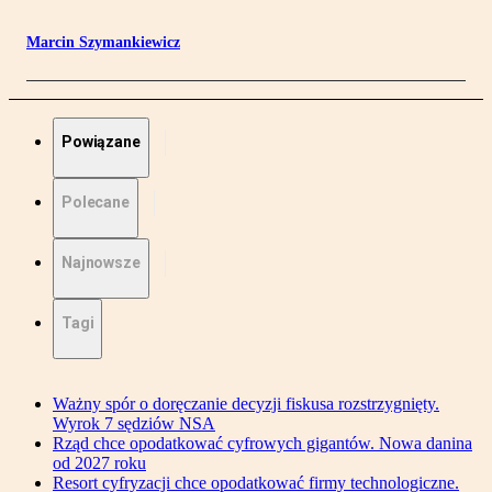
Marcin Szymankiewicz
Powiązane
Polecane
Najnowsze
Tagi
Ważny spór o doręczanie decyzji fiskusa rozstrzygnięty.
Wyrok 7 sędziów NSA
Rząd chce opodatkować cyfrowych gigantów. Nowa danina
od 2027 roku
Resort cyfryzacji chce opodatkować firmy technologiczne.