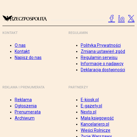
KONTAKT
REGULAMIN
O nas
Polityka Prywatności
Kontakt
Zmiana ustawień zgód
Napisz do nas
Regulamin serwisu
Informacje o nadawcy
Deklaracja dostępności
REKLAMA I PRENUMERATA
PARTNERZY
Reklama
E-kiosk.pl
Ogłoszenia
E-gazety.pl
Prenumerata
Nexto.pl
Archiwum
Mała księgowość
Kancelarierp.pl
Wieści Rolnicze
Życie Warszawy