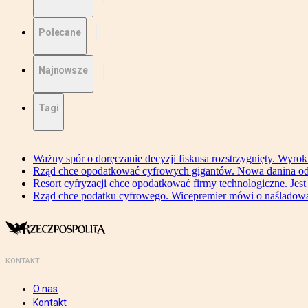
Polecane
Najnowsze
Tagi
Ważny spór o doręczanie decyzji fiskusa rozstrzygnięty. Wyr
Rząd chce opodatkować cyfrowych gigantów. Nowa danina od
Resort cyfryzacji chce opodatkować firmy technologiczne. Jest
Rząd chce podatku cyfrowego. Wicepremier mówi o naśladow
KONTAKT
O nas
Kontakt