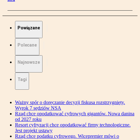
Powiązane
Polecane
Najnowsze
Tagi
Ważny spór o doręczanie decyzji fiskusa rozstrzygnięty.
Wyrok 7 sędziów NSA
Rząd chce opodatkować cyfrowych gigantów. Nowa danina
od 2027 roku
Resort cyfryzacji chce opodatkować firmy technologiczne.
Jest projekt ustawy
Rząd chce podatku cyfrowego. Wicepremier mówi o