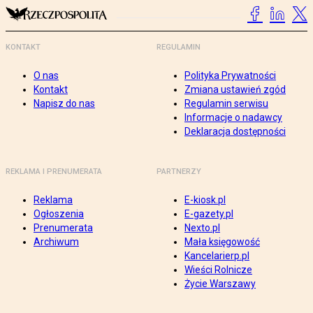
KONTAKT
REGULAMIN
O nas
Polityka Prywatności
Kontakt
Zmiana ustawień zgód
Napisz do nas
Regulamin serwisu
Informacje o nadawcy
Deklaracja dostępności
REKLAMA I PRENUMERATA
PARTNERZY
Reklama
E-kiosk.pl
Ogłoszenia
E-gazety.pl
Prenumerata
Nexto.pl
Archiwum
Mała księgowość
Kancelarierp.pl
Wieści Rolnicze
Życie Warszawy