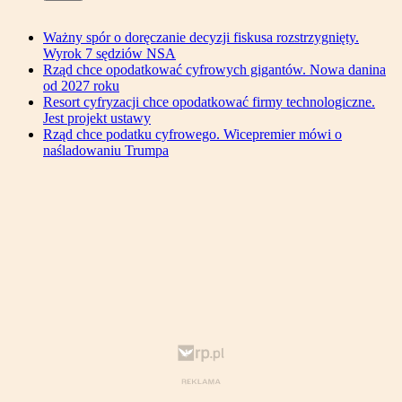
Ważny spór o doręczanie decyzji fiskusa rozstrzygnięty.
Wyrok 7 sędziów NSA
Rząd chce opodatkować cyfrowych gigantów. Nowa danina
od 2027 roku
Resort cyfryzacji chce opodatkować firmy technologiczne.
Jest projekt ustawy
Rząd chce podatku cyfrowego. Wicepremier mówi o
naśladowaniu Trumpa