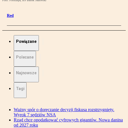
Foto: Fotorzepa, BS Bartek Sadowski
Red
Powiązane
Polecane
Najnowsze
Tagi
Ważny spór o doręczanie decyzji fiskusa rozstrzygnięty.
Wyrok 7 sędziów NSA
Rząd chce opodatkować cyfrowych gigantów. Nowa danina
od 2027 roku