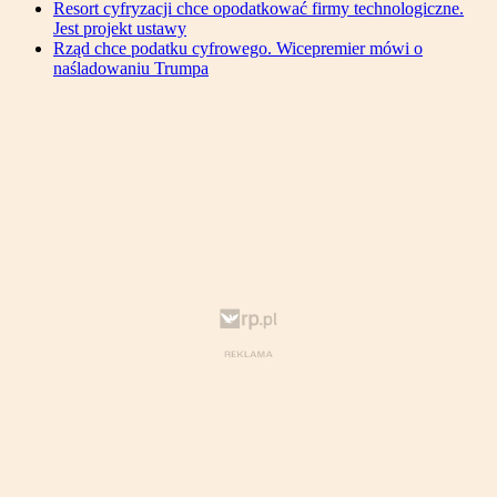
Resort cyfryzacji chce opodatkować firmy technologiczne.
Jest projekt ustawy
Rząd chce podatku cyfrowego. Wicepremier mówi o
naśladowaniu Trumpa