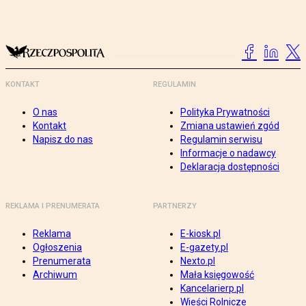
KONTAKT
REGULAMIN
O nas
Polityka Prywatności
Kontakt
Zmiana ustawień zgód
Napisz do nas
Regulamin serwisu
Informacje o nadawcy
Deklaracja dostępności
REKLAMA I PRENUMERATA
PARTNERZY
Reklama
E-kiosk.pl
Ogłoszenia
E-gazety.pl
Prenumerata
Nexto.pl
Archiwum
Mała księgowość
Kancelarierp.pl
Wieści Rolnicze