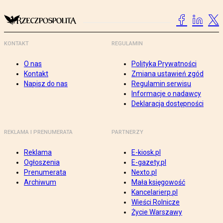
KONTAKT
REGULAMIN
O nas
Polityka Prywatności
Kontakt
Zmiana ustawień zgód
Napisz do nas
Regulamin serwisu
Informacje o nadawcy
Deklaracja dostępności
REKLAMA I PRENUMERATA
PARTNERZY
Reklama
E-kiosk.pl
Ogłoszenia
E-gazety.pl
Prenumerata
Nexto.pl
Archiwum
Mała księgowość
Kancelarierp.pl
Wieści Rolnicze
Życie Warszawy