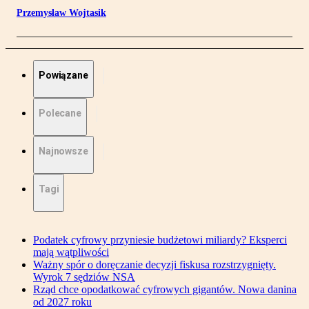
Przemysław Wojtasik
Powiązane
Polecane
Najnowsze
Tagi
Podatek cyfrowy przyniesie budżetowi miliardy? Eksperci
mają wątpliwości
Ważny spór o doręczanie decyzji fiskusa rozstrzygnięty.
Wyrok 7 sędziów NSA
Rząd chce opodatkować cyfrowych gigantów. Nowa danina
od 2027 roku