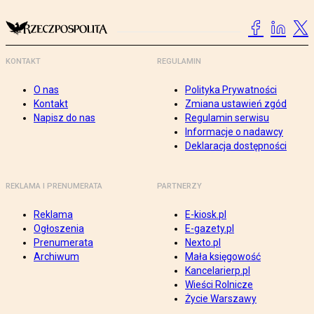
KONTAKT
REGULAMIN
O nas
Polityka Prywatności
Kontakt
Zmiana ustawień zgód
Napisz do nas
Regulamin serwisu
Informacje o nadawcy
Deklaracja dostępności
REKLAMA I PRENUMERATA
PARTNERZY
Reklama
E-kiosk.pl
Ogłoszenia
E-gazety.pl
Prenumerata
Nexto.pl
Archiwum
Mała księgowość
Kancelarierp.pl
Wieści Rolnicze
Życie Warszawy