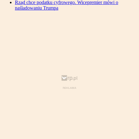
Rząd chce podatku cyfrowego. Wicepremier mówi o
naśladowaniu Trumpa