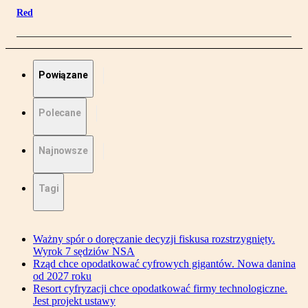
Red
Powiązane
Polecane
Najnowsze
Tagi
Ważny spór o doręczanie decyzji fiskusa rozstrzygnięty.
Wyrok 7 sędziów NSA
Rząd chce opodatkować cyfrowych gigantów. Nowa danina
od 2027 roku
Resort cyfryzacji chce opodatkować firmy technologiczne.
Jest projekt ustawy