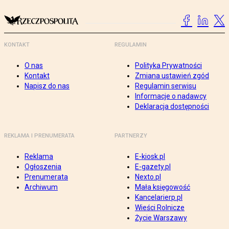
KONTAKT
REGULAMIN
O nas
Polityka Prywatności
Kontakt
Zmiana ustawień zgód
Napisz do nas
Regulamin serwisu
Informacje o nadawcy
Deklaracja dostępności
REKLAMA I PRENUMERATA
PARTNERZY
Reklama
E-kiosk.pl
Ogłoszenia
E-gazety.pl
Prenumerata
Nexto.pl
Archiwum
Mała księgowość
Kancelarierp.pl
Wieści Rolnicze
Życie Warszawy