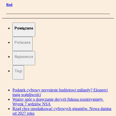
Red
Powiązane
Polecane
Najnowsze
Tagi
Podatek cyfrowy przyniesie budżetowi miliardy? Eksperci
mają wątpliwości
Ważny spór o doręczanie decyzji fiskusa rozstrzygnięty.
Wyrok 7 sędziów NSA
Rząd chce opodatkować cyfrowych gigantów. Nowa danina
od 2027 roku