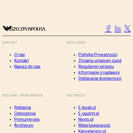
KONTAKT
REGULAMIN
O nas
Polityka Prywatności
Kontakt
Zmiana ustawień zgód
Napisz do nas
Regulamin serwisu
Informacje o nadawcy
Deklaracja dostępności
REKLAMA I PRENUMERATA
PARTNERZY
Reklama
E-kiosk.pl
Ogłoszenia
E-gazety.pl
Prenumerata
Nexto.pl
Archiwum
Mała księgowość
Kancelarierp.pl