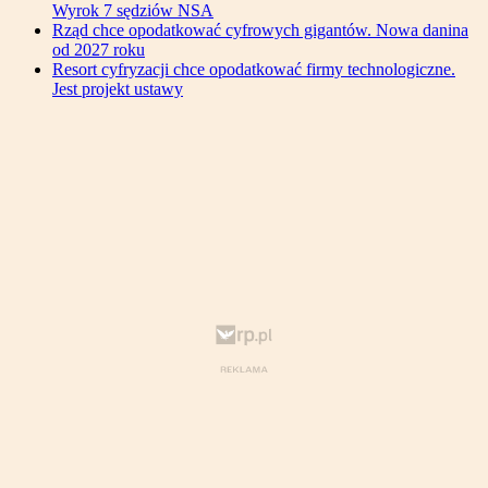
Wyrok 7 sędziów NSA
Rząd chce opodatkować cyfrowych gigantów. Nowa danina
od 2027 roku
Resort cyfryzacji chce opodatkować firmy technologiczne.
Jest projekt ustawy