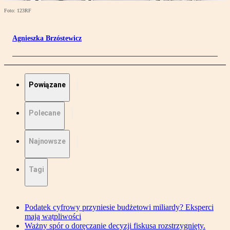
Foto: 123RF
Agnieszka Brzóstewicz
Powiązane
Polecane
Najnowsze
Tagi
Podatek cyfrowy przyniesie budżetowi miliardy? Eksperci
mają wątpliwości
Ważny spór o doręczanie decyzji fiskusa rozstrzygnięty.