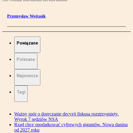
Foto: Fotorzepa, Kuba Kamiński Kub Kuba Kamiński
Przemysław Wojtasik
Powiązane
Polecane
Najnowsze
Tagi
Ważny spór o doręczanie decyzji fiskusa rozstrzygnięty.
Wyrok 7 sędziów NSA
Rząd chce opodatkować cyfrowych gigantów. Nowa danina
od 2027 roku