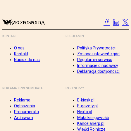
KONTAKT
REGULAMIN
O nas
Polityka Prywatności
Kontakt
Zmiana ustawień zgód
Napisz do nas
Regulamin serwisu
Informacje o nadawcy
Deklaracja dostępności
REKLAMA I PRENUMERATA
PARTNERZY
Reklama
E-kiosk.pl
Ogłoszenia
E-gazety.pl
Prenumerata
Nexto.pl
Archiwum
Mała księgowość
Kancelarierp.pl
Wieści Rolnicze