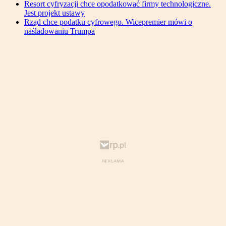
Resort cyfryzacji chce opodatkować firmy technologiczne.
Jest projekt ustawy
Rząd chce podatku cyfrowego. Wicepremier mówi o
naśladowaniu Trumpa