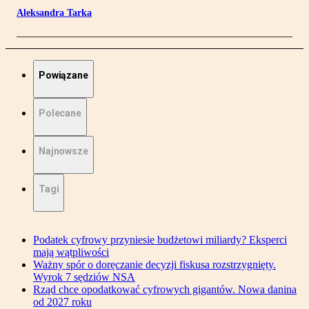
Aleksandra Tarka
Powiązane
Polecane
Najnowsze
Tagi
Podatek cyfrowy przyniesie budżetowi miliardy? Eksperci
mają wątpliwości
Ważny spór o doręczanie decyzji fiskusa rozstrzygnięty.
Wyrok 7 sędziów NSA
Rząd chce opodatkować cyfrowych gigantów. Nowa danina
od 2027 roku