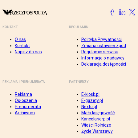
KONTAKT
REGULAMIN
O nas
Polityka Prywatności
Kontakt
Zmiana ustawień zgód
Napisz do nas
Regulamin serwisu
Informacje o nadawcy
Deklaracja dostępności
REKLAMA I PRENUMERATA
PARTNERZY
Reklama
E-kiosk.pl
Ogłoszenia
E-gazety.pl
Prenumerata
Nexto.pl
Archiwum
Mała księgowość
Kancelarierp.pl
Wieści Rolnicze
Życie Warszawy