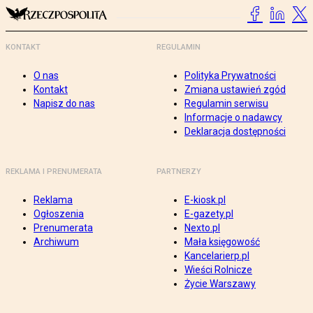
KONTAKT
REGULAMIN
O nas
Polityka Prywatności
Kontakt
Zmiana ustawień zgód
Napisz do nas
Regulamin serwisu
Informacje o nadawcy
Deklaracja dostępności
REKLAMA I PRENUMERATA
PARTNERZY
Reklama
E-kiosk.pl
Ogłoszenia
E-gazety.pl
Prenumerata
Nexto.pl
Archiwum
Mała księgowość
Kancelarierp.pl
Wieści Rolnicze
Życie Warszawy