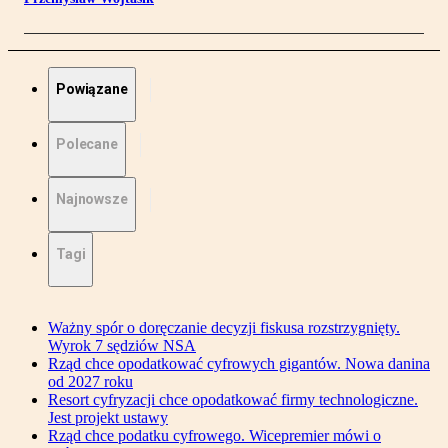
Powiązane
Polecane
Najnowsze
Tagi
Ważny spór o doręczanie decyzji fiskusa rozstrzygnięty.
Wyrok 7 sędziów NSA
Rząd chce opodatkować cyfrowych gigantów. Nowa danina
od 2027 roku
Resort cyfryzacji chce opodatkować firmy technologiczne.
Jest projekt ustawy
Rząd chce podatku cyfrowego. Wicepremier mówi o