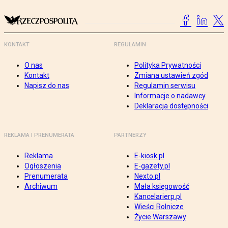
KONTAKT
REGULAMIN
O nas
Polityka Prywatności
Kontakt
Zmiana ustawień zgód
Napisz do nas
Regulamin serwisu
Informacje o nadawcy
Deklaracja dostępności
REKLAMA I PRENUMERATA
PARTNERZY
Reklama
E-kiosk.pl
Ogłoszenia
E-gazety.pl
Prenumerata
Nexto.pl
Archiwum
Mała księgowość
Kancelarierp.pl
Wieści Rolnicze
Życie Warszawy