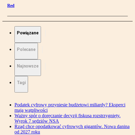
Red
Powiązane
Polecane
Najnowsze
Tagi
Podatek cyfrowy przyniesie budżetowi miliardy? Eksperci
mają wątpliwości
Ważny spór o doręczanie decyzji fiskusa rozstrzygnięty.
Wyrok 7 sędziów NSA
Rząd chce opodatkować cyfrowych gigantów. Nowa danina
od 2027 roku