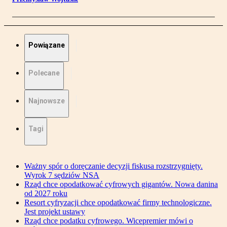
Powiązane
Polecane
Najnowsze
Tagi
Ważny spór o doręczanie decyzji fiskusa rozstrzygnięty.
Wyrok 7 sędziów NSA
Rząd chce opodatkować cyfrowych gigantów. Nowa danina
od 2027 roku
Resort cyfryzacji chce opodatkować firmy technologiczne.
Jest projekt ustawy
Rząd chce podatku cyfrowego. Wicepremier mówi o