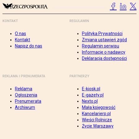
KONTAKT
REGULAMIN
O nas
Polityka Prywatności
Kontakt
Zmiana ustawień zgód
Napisz do nas
Regulamin serwisu
Informacje o nadawcy
Deklaracja dostępności
REKLAMA I PRENUMERATA
PARTNERZY
Reklama
E-kiosk.pl
Ogłoszenia
E-gazety.pl
Prenumerata
Nexto.pl
Archiwum
Mała księgowość
Kancelarierp.pl
Wieści Rolnicze
Życie Warszawy