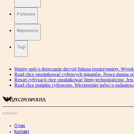
Polecane
Najnowsze
Tagi
Ważny spór o doręczanie decyzji fiskusa rozstrzygnięty. Wyr
Rząd chce opodatkować cyfrowych gigantów. Nowa danina od
Resort cyfryzacji chce opodatkować firmy technologiczne. Jest
Rząd chce podatku cyfrowego. Wicepremier mówi o naśladow
KONTAKT
O nas
Kontakt