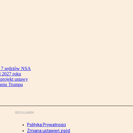
ok 7 sędziów NSA
 2027 roku
 projekt ustawy
aniu Trumpa
REGULAMIN
Polityka Prywatności
Zmiana ustawień zgód