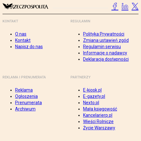
KONTAKT
REGULAMIN
O nas
Polityka Prywatności
Kontakt
Zmiana ustawień zgód
Napisz do nas
Regulamin serwisu
Informacje o nadawcy
Deklaracja dostępności
REKLAMA I PRENUMERATA
PARTNERZY
Reklama
E-kiosk.pl
Ogłoszenia
E-gazety.pl
Prenumerata
Nexto.pl
Archiwum
Mała księgowość
Kancelarierp.pl
Wieści Rolnicze
Życie Warszawy