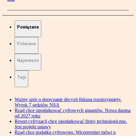
Powiązane
Polecane
Najnowsze
Tagi
Ważny spór o doręczanie decyzji fiskusa rozstrzygnięty.
Wyrok 7 sędziów NSA
Rząd chce opodatkować cyfrowych gigantów. Nowa danina
od 2027 roku
Resort cyfryzacji chce opodatkować firmy technologiczne.
Jest projekt ustawy
Rząd chce podatku cyfrowego. Wicepremier mówi o