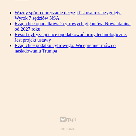
Ważny spór o doręczanie decyzji fiskusa rozstrzygnięty.
Wyrok 7 sędziów NSA
Rząd chce opodatkować cyfrowych gigantów. Nowa danina
od 2027 roku
Resort cyfryzacji chce opodatkować firmy technologiczne.
Jest projekt ustawy
Rząd chce podatku cyfrowego. Wicepremier mówi o
naśladowaniu Trumpa