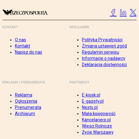
KONTAKT
REGULAMIN
O nas
Polityka Prywatności
Kontakt
Zmiana ustawień zgód
Napisz do nas
Regulamin serwisu
Informacje o nadawcy
Deklaracja dostępności
REKLAMA I PRENUMERATA
PARTNERZY
Reklama
E-kiosk.pl
Ogłoszenia
E-gazety.pl
Prenumerata
Nexto.pl
Archiwum
Mała księgowość
Kancelarierp.pl
Wieści Rolnicze
Życie Warszawy