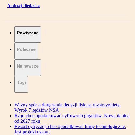
Andrzej Biedacha
Powiązane
Polecane
Najnowsze
Tagi
Ważny spór o doręczanie decyzji fiskusa rozstrzygnięty.
Wyrok 7 sędziów NSA
Rząd chce opodatkować cyfrowych gigantów. Nowa danina
od 2027 roku
Resort cyfryzacji chce opodatkować firmy technologiczne.
Jest projekt ustawy