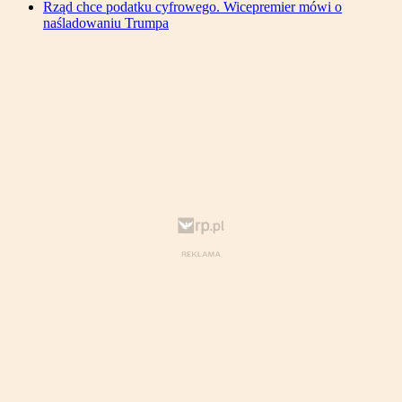
Rząd chce podatku cyfrowego. Wicepremier mówi o
naśladowaniu Trumpa