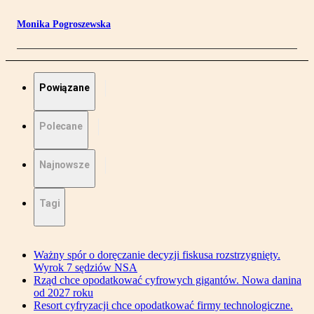
Monika Pogroszewska
Powiązane
Polecane
Najnowsze
Tagi
Ważny spór o doręczanie decyzji fiskusa rozstrzygnięty.
Wyrok 7 sędziów NSA
Rząd chce opodatkować cyfrowych gigantów. Nowa danina
od 2027 roku
Resort cyfryzacji chce opodatkować firmy technologiczne.