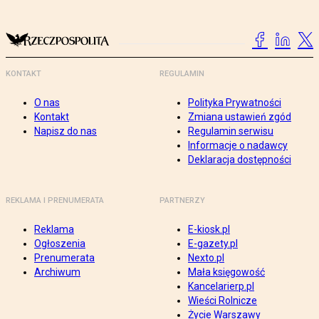
KONTAKT
REGULAMIN
O nas
Polityka Prywatności
Kontakt
Zmiana ustawień zgód
Napisz do nas
Regulamin serwisu
Informacje o nadawcy
Deklaracja dostępności
REKLAMA I PRENUMERATA
PARTNERZY
Reklama
E-kiosk.pl
Ogłoszenia
E-gazety.pl
Prenumerata
Nexto.pl
Archiwum
Mała księgowość
Kancelarierp.pl
Wieści Rolnicze
Życie Warszawy