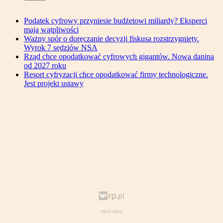
Podatek cyfrowy przyniesie budżetowi miliardy? Eksperci
mają wątpliwości
Ważny spór o doręczanie decyzji fiskusa rozstrzygnięty.
Wyrok 7 sędziów NSA
Rząd chce opodatkować cyfrowych gigantów. Nowa danina
od 2027 roku
Resort cyfryzacji chce opodatkować firmy technologiczne.
Jest projekt ustawy