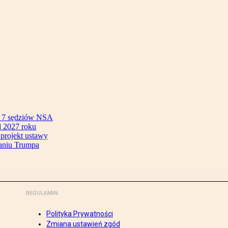
ok 7 sędziów NSA
 2027 roku
 projekt ustawy
aniu Trumpa
REGULAMIN
Polityka Prywatności
Zmiana ustawień zgód