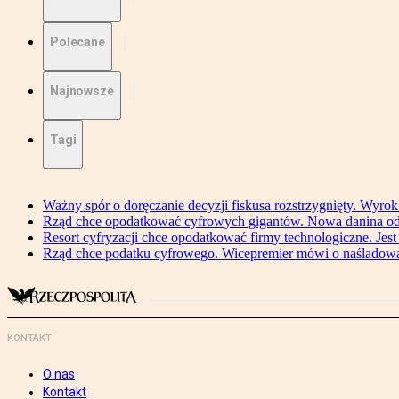
Polecane
Najnowsze
Tagi
Ważny spór o doręczanie decyzji fiskusa rozstrzygnięty. Wyr
Rząd chce opodatkować cyfrowych gigantów. Nowa danina od
Resort cyfryzacji chce opodatkować firmy technologiczne. Jest
Rząd chce podatku cyfrowego. Wicepremier mówi o naśladow
KONTAKT
O nas
Kontakt