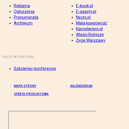
Reklama
E-kiosk.pl
Ogłoszenia
E-gazety.pl
Prenumerata
Nexto.pl
Archiwum
Mała księgowość
Kancelarierp.pl
Wieści Rolnicze
Życie Warszawy
NASZE WYDARZENIA
Szkolenia i konferencje
MAPA STRONY
KALENDARIUM
OFERTA PRODUKTOWA