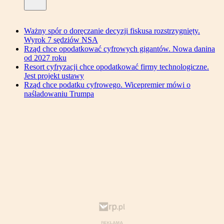
Ważny spór o doręczanie decyzji fiskusa rozstrzygnięty.
Wyrok 7 sędziów NSA
Rząd chce opodatkować cyfrowych gigantów. Nowa danina
od 2027 roku
Resort cyfryzacji chce opodatkować firmy technologiczne.
Jest projekt ustawy
Rząd chce podatku cyfrowego. Wicepremier mówi o
naśladowaniu Trumpa