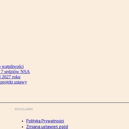
ą wątpliwości
ok 7 sędziów NSA
 2027 roku
 projekt ustawy
REGULAMIN
Polityka Prywatności
Zmiana ustawień zgód