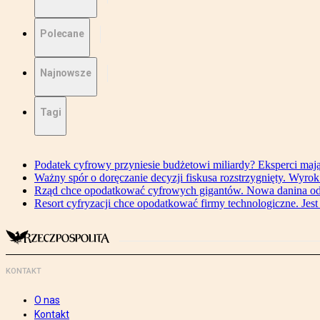
Polecane
Najnowsze
Tagi
Podatek cyfrowy przyniesie budżetowi miliardy? Eksperci maj
Ważny spór o doręczanie decyzji fiskusa rozstrzygnięty. Wyr
Rząd chce opodatkować cyfrowych gigantów. Nowa danina od
Resort cyfryzacji chce opodatkować firmy technologiczne. Jest
KONTAKT
O nas
Kontakt