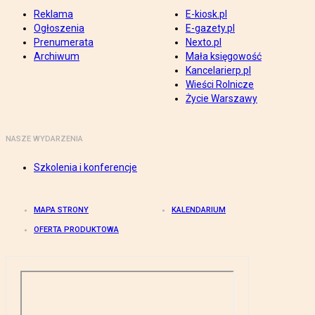
Reklama
E-kiosk.pl
Ogłoszenia
E-gazety.pl
Prenumerata
Nexto.pl
Archiwum
Mała księgowość
Kancelarierp.pl
Wieści Rolnicze
Życie Warszawy
NASZE WYDARZENIA
Szkolenia i konferencje
MAPA STRONY
KALENDARIUM
OFERTA PRODUKTOWA