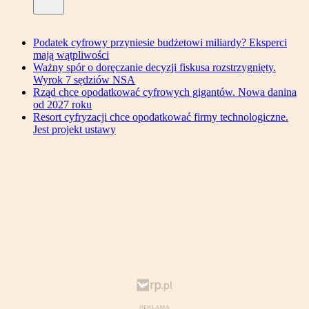
Podatek cyfrowy przyniesie budżetowi miliardy? Eksperci
mają wątpliwości
Ważny spór o doręczanie decyzji fiskusa rozstrzygnięty.
Wyrok 7 sędziów NSA
Rząd chce opodatkować cyfrowych gigantów. Nowa danina
od 2027 roku
Resort cyfryzacji chce opodatkować firmy technologiczne.
Jest projekt ustawy