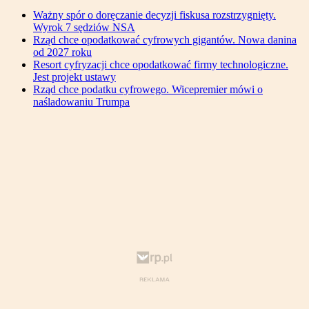
Ważny spór o doręczanie decyzji fiskusa rozstrzygnięty.
Wyrok 7 sędziów NSA
Rząd chce opodatkować cyfrowych gigantów. Nowa danina
od 2027 roku
Resort cyfryzacji chce opodatkować firmy technologiczne.
Jest projekt ustawy
Rząd chce podatku cyfrowego. Wicepremier mówi o
naśladowaniu Trumpa