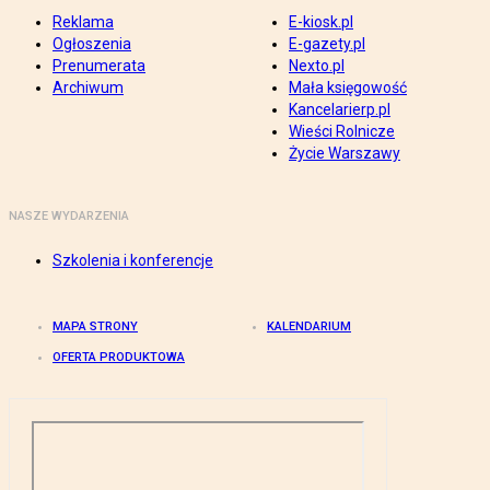
Reklama
E-kiosk.pl
Ogłoszenia
E-gazety.pl
Prenumerata
Nexto.pl
Archiwum
Mała księgowość
Kancelarierp.pl
Wieści Rolnicze
Życie Warszawy
NASZE WYDARZENIA
Szkolenia i konferencje
MAPA STRONY
KALENDARIUM
OFERTA PRODUKTOWA