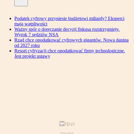
Podatek cyfrowy przyniesie budżetowi miliardy? Eksperci
mają wątpliwości
Ważny spór o doręczanie decyzji fiskusa rozstrzygnięty.
Wyrok 7 sędziów NSA
Rząd chce opodatkować cyfrowych gigantów. Nowa danina
od 2027 roku
Resort cyfryzacji chce opodatkować firmy technologiczne.
Jest projekt ustawy