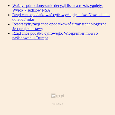
Ważny spór o doręczanie decyzji fiskusa rozstrzygnięty.
Wyrok 7 sędziów NSA
Rząd chce opodatkować cyfrowych gigantów. Nowa danina
od 2027 roku
Resort cyfryzacji chce opodatkować firmy technologiczne.
Jest projekt ustawy
Rząd chce podatku cyfrowego. Wicepremier mówi o
naśladowaniu Trumpa