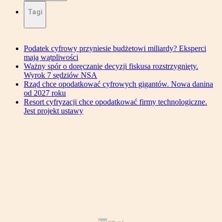
Tagi
Podatek cyfrowy przyniesie budżetowi miliardy? Eksperci
mają wątpliwości
Ważny spór o doręczanie decyzji fiskusa rozstrzygnięty.
Wyrok 7 sędziów NSA
Rząd chce opodatkować cyfrowych gigantów. Nowa danina
od 2027 roku
Resort cyfryzacji chce opodatkować firmy technologiczne.
Jest projekt ustawy