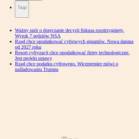
Tagi
Ważny spór o doręczanie decyzji fiskusa rozstrzygnięty.
Wyrok 7 sędziów NSA
Rząd chce opodatkować cyfrowych gigantów. Nowa danina
od 2027 roku
Resort cyfryzacji chce opodatkować firmy technologiczne.
Jest projekt ustawy
Rząd chce podatku cyfrowego. Wicepremier mówi o
naśladowaniu Trumpa