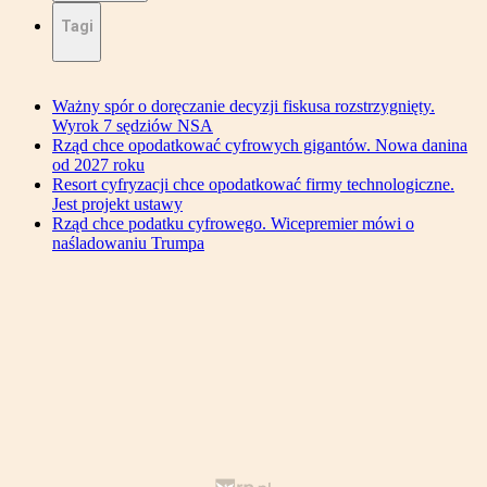
Tagi
Ważny spór o doręczanie decyzji fiskusa rozstrzygnięty.
Wyrok 7 sędziów NSA
Rząd chce opodatkować cyfrowych gigantów. Nowa danina
od 2027 roku
Resort cyfryzacji chce opodatkować firmy technologiczne.
Jest projekt ustawy
Rząd chce podatku cyfrowego. Wicepremier mówi o
naśladowaniu Trumpa