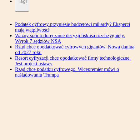
Tagi
Podatek cyfrowy przyniesie budżetowi miliardy? Eksperci
mają wątpliwości
Ważny spór o doręczanie decyzji fiskusa rozstrzygnięty.
Wyrok 7 sędziów NSA
Rząd chce opodatkować cyfrowych gigantów. Nowa danina
od 2027 roku
Resort cyfryzacji chce opodatkować firmy technologiczne.
Jest projekt ustawy
Rząd chce podatku cyfrowego. Wicepremier mówi o
naśladowaniu Trumpa