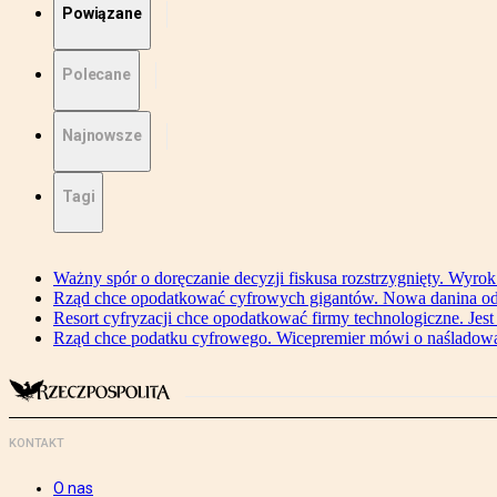
Powiązane
Polecane
Najnowsze
Tagi
Ważny spór o doręczanie decyzji fiskusa rozstrzygnięty. Wyr
Rząd chce opodatkować cyfrowych gigantów. Nowa danina od
Resort cyfryzacji chce opodatkować firmy technologiczne. Jest
Rząd chce podatku cyfrowego. Wicepremier mówi o naśladow
KONTAKT
O nas