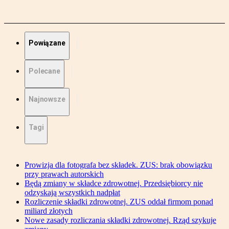
Powiązane
Polecane
Najnowsze
Tagi
Prowizja dla fotografa bez składek. ZUS: brak obowiązku
przy prawach autorskich
Będą zmiany w składce zdrowotnej. Przedsiębiorcy nie
odzyskają wszystkich nadpłat
Rozliczenie składki zdrowotnej. ZUS oddał firmom ponad
miliard złotych
Nowe zasady rozliczania składki zdrowotnej. Rząd szykuje