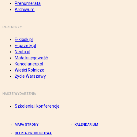
Prenumerata
Archiwum
PARTNERZY
E-kiosk.pl
E-gazety.pl
Nexto.pl
Mała księgowość
Kancelarierp.pl
Wieści Rolnicze
Życie Warszawy
NASZE WYDARZENIA
Szkolenia i konferencje
MAPA STRONY
KALENDARIUM
OFERTA PRODUKTOWA