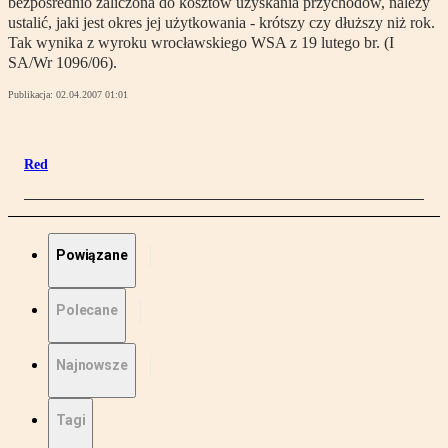
bezpośrednio zaliczona do kosztów uzyskania przychodów, należy
ustalić, jaki jest okres jej użytkowania - krótszy czy dłuższy niż rok.
Tak wynika z wyroku wrocławskiego WSA z 19 lutego br. (I
SA/Wr 1096/06).
Publikacja:
02.04.2007 01:01
Red
Powiązane
Polecane
Najnowsze
Tagi