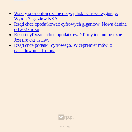
Ważny spór o doręczanie decyzji fiskusa rozstrzygnięty.
Wyrok 7 sędziów NSA
Rząd chce opodatkować cyfrowych gigantów. Nowa danina
od 2027 roku
Resort cyfryzacji chce opodatkować firmy technologiczne.
Jest projekt ustawy
Rząd chce podatku cyfrowego. Wicepremier mówi o
naśladowaniu Trumpa