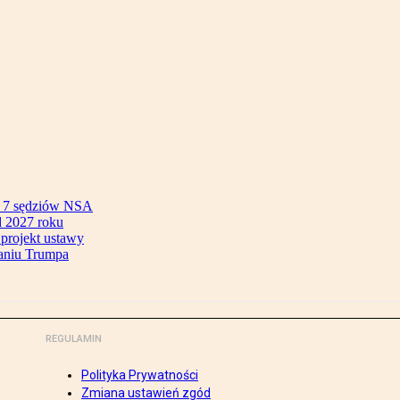
ok 7 sędziów NSA
 2027 roku
 projekt ustawy
aniu Trumpa
REGULAMIN
Polityka Prywatności
Zmiana ustawień zgód