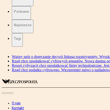
Polecane
Najnowsze
Tagi
Ważny spór o doręczanie decyzji fiskusa rozstrzygnięty. Wyr
Rząd chce opodatkować cyfrowych gigantów. Nowa danina od
Resort cyfryzacji chce opodatkować firmy technologiczne. Jest
Rząd chce podatku cyfrowego. Wicepremier mówi o naśladow
KONTAKT
O nas
Kontakt